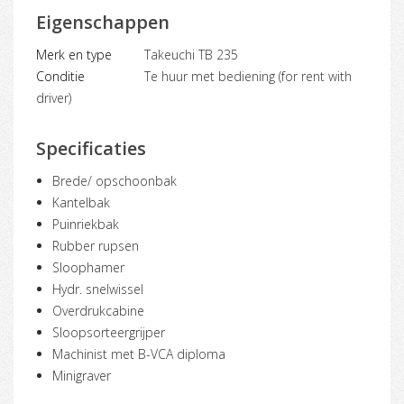
Eigenschappen
Merk en type
Takeuchi TB 235
Conditie
Te huur met bediening (for rent with
driver)
Specificaties
Brede/ opschoonbak
Kantelbak
Puinriekbak
Rubber rupsen
Sloophamer
Hydr. snelwissel
Overdrukcabine
Sloopsorteergrijper
Machinist met B-VCA diploma
Minigraver